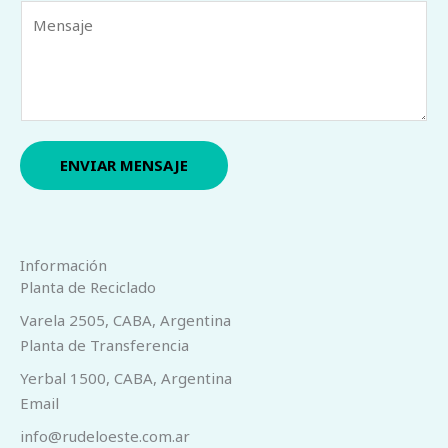
M
i
*
e
l
n
*
s
a
j
e
ENVIAR MENSAJE
*
Información
Planta de Reciclado​
Varela 2505, CABA, Argentina
Planta de Transferencia
Yerbal 1500, CABA, Argentina
Email
info@rudeloeste.com.ar