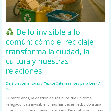
común:
cómo
el
reciclaje
De lo invisible a lo
transforma
la
común: cómo el reciclaje
ciudad,
transforma la ciudad, la
la
cultura
cultura y nuestras
y
nuestras
relaciones
relaciones
Dejá un comentario
/
Textos Interesantes para Leer
/
ruo
Durante años, la gestión de residuos fue un tema
relegado, casi invisible, y muchas veces reducido a una
simple cuestión de higiene urbana. Sin embargo, lo que